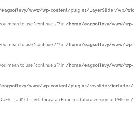
eagsoftevy/www/wp-content/plugins/LayerSlider/wp/wid
d you mean to use "continue 2"? in
/home/eagsoftevy/www/wp-con
d you mean to use "continue 2"? in
/home/eagsoftevy/www/wp-con
d you mean to use "continue 2"? in
/home/eagsoftevy/www/wp-con
eagsoftevy/www/wp-content/plugins/revslider/includes/f
ST_URI' (this will throw an Error in a future version of PHP) in
/