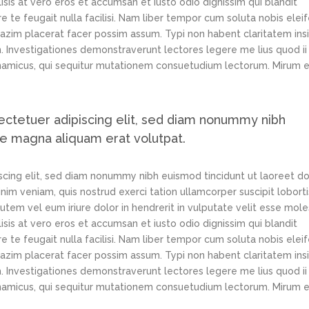
lisis at vero eros et accumsan et iusto odio dignissim qui blandit
e te feugait nulla facilisi. Nam liber tempor cum soluta nobis elei
azim placerat facer possim assum. Typi non habent claritatem ins
em. Investigationes demonstraverunt lectores legere me lius quod ii
ynamicus, qui sequitur mutationem consuetudium lectorum. Mirum e
ectetuer adipiscing elit, sed diam nonummy nibh
re magna aliquam erat volutpat.
scing elit, sed diam nonummy nibh euismod tincidunt ut laoreet d
im veniam, quis nostrud exerci tation ullamcorper suscipit loborti
tem vel eum iriure dolor in hendrerit in vulputate velit esse mole
lisis at vero eros et accumsan et iusto odio dignissim qui blandit
e te feugait nulla facilisi. Nam liber tempor cum soluta nobis elei
azim placerat facer possim assum. Typi non habent claritatem ins
em. Investigationes demonstraverunt lectores legere me lius quod ii
ynamicus, qui sequitur mutationem consuetudium lectorum. Mirum e