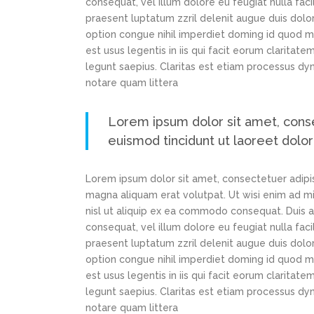
consequat, vel illum dolore eu feugiat nulla faci
praesent luptatum zzril delenit augue duis dolor
option congue nihil imperdiet doming id quod m
est usus legentis in iis qui facit eorum claritat
legunt saepius. Claritas est etiam processus d
notare quam littera
Lorem ipsum dolor sit amet, cons
euismod tincidunt ut laoreet dolo
Lorem ipsum dolor sit amet, consectetuer adipi
magna aliquam erat volutpat. Ut wisi enim ad min
nisl ut aliquip ex ea commodo consequat. Duis au
consequat, vel illum dolore eu feugiat nulla faci
praesent luptatum zzril delenit augue duis dolor
option congue nihil imperdiet doming id quod m
est usus legentis in iis qui facit eorum claritat
legunt saepius. Claritas est etiam processus d
notare quam littera