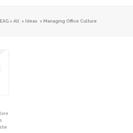
EAG
>
All
>
Ideas
>
Managing Office Culture
olore
s
stie