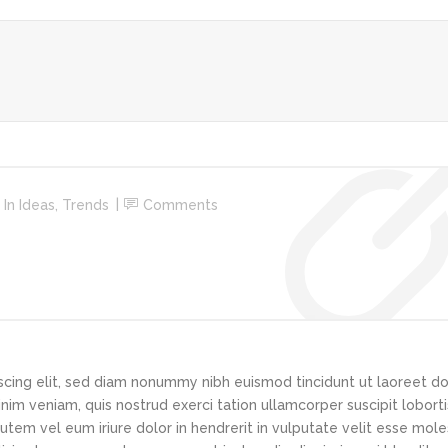
In
Ideas
,
Trends
Comments
scing elit, sed diam nonummy nibh euismod tincidunt ut laoreet d
im veniam, quis nostrud exerci tation ullamcorper suscipit loborti
tem vel eum iriure dolor in hendrerit in vulputate velit esse mole