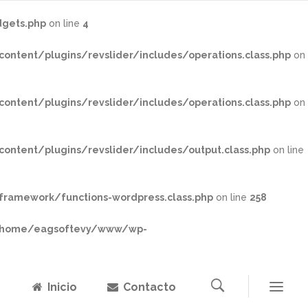
gets.php
on line
4
tent/plugins/revslider/includes/operations.class.php
on
tent/plugins/revslider/includes/operations.class.php
on
tent/plugins/revslider/includes/output.class.php
on line
ramework/functions-wordpress.class.php
on line
258
home/eagsoftevy/www/wp-
Inicio
Contacto