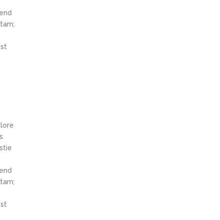
fend
itam;
st
olore
s
stie
fend
itam;
st